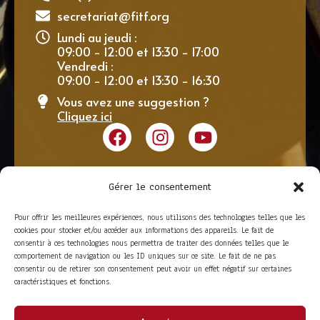
secretariat@fitf.org
Lundi au jeudi :
09:00 - 12:00 et 13:30 - 17:00
Vendredi :
09:00 - 12:00 et 13:30 - 16:30
Vous avez une suggestion ?
Cliquez ici
Gérer le consentement
Pour offrir les meilleures expériences, nous utilisons des technologies telles que les
cookies pour stocker et/ou accéder aux informations des appareils. Le fait de
consentir à ces technologies nous permettra de traiter des données telles que le
comportement de navigation ou les ID uniques sur ce site. Le fait de ne pas
consentir ou de retirer son consentement peut avoir un effet négatif sur certaines
caractéristiques et fonctions.