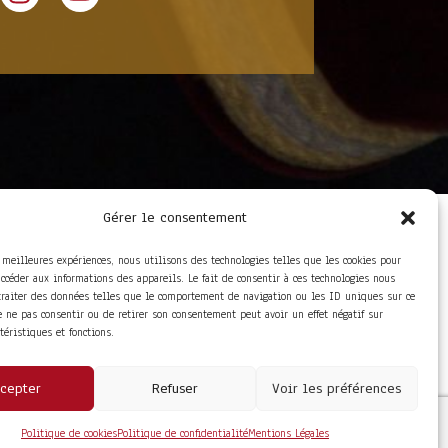
Gérer le consentement
LIENS UTILES
Foire aux questions
s meilleures expériences, nous utilisons des technologies telles que les cookies pour
Conditions Générales de
accéder aux informations des appareils. Le fait de consentir à ces technologies nous
Vente
traiter des données telles que le comportement de navigation ou les ID uniques sur ce
Mentions Légales
de ne pas consentir ou de retirer son consentement peut avoir un effet négatif sur
Politique de
ctéristiques et fonctions.
Confidentialité
cepter
Refuser
Voir les préférences
Politique de cookies
Politique de confidentialité
Mentions Légales