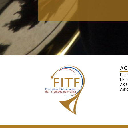
AC
La
La 
Act
Ag