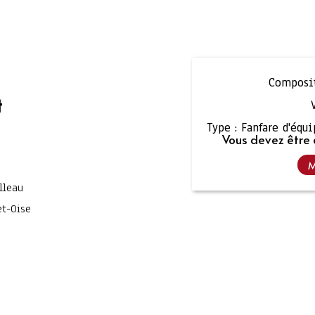
Composit
t
Type :
Fanfare d'équ
Vous devez être 
M
lleau
et-Oise