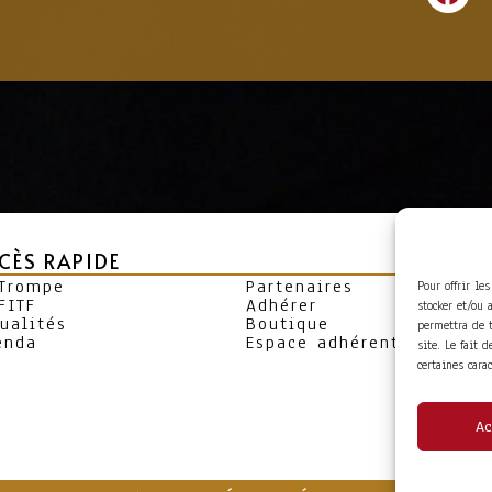
CÈS RAPIDE
 Trompe
Partenaires
Pour offrir le
FITF
Adhérer
stocker et/ou 
ualités
Boutique
permettra de 
enda
Espace adhérent
site. Le fait 
certaines cara
Ac