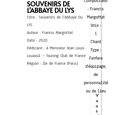
Compositeur
SOUVENIRS DE
L’ABBAYE DU LYS
:
Francis
Margottat
Titre : Souvenirs de l’Abbaye Du
LYS
Voix :
Auteur : Francis Margottat
1
Date : 2020
Chant
Dédicace : à Monsieur Jean Louis
Type :
Louaisil – Touring Club de France
Fanfare
Région : Ile de France (Paris)
d'équipage,
de
personnalité
ou de lieu
V
o
u
s