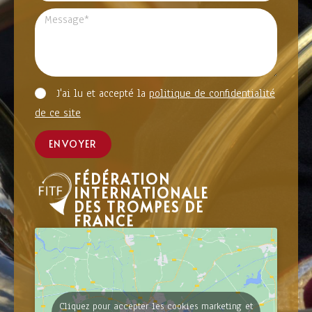
J'ai lu et accepté la
politique de confidentialité
de ce site
ENVOYER
FÉDÉRATION
INTERNATIONALE
DES TROMPES DE
FRANCE
Cliquez pour accepter les cookies marketing et