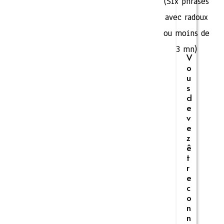
(Six phrases
avec radoux
ou moins de
3 mn)
V
o
u
s
d
e
v
e
z
ê
t
r
e
c
o
n
n