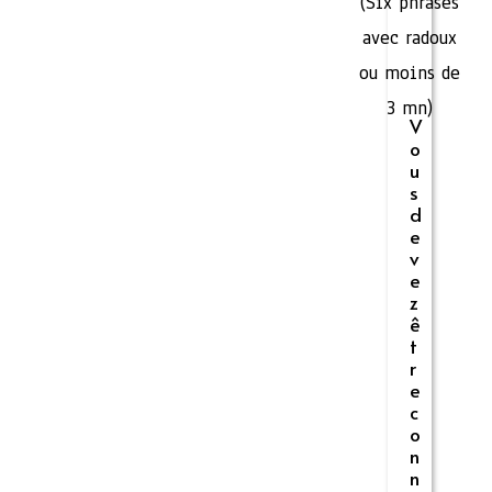
(Six phrases
avec radoux
ou moins de
3 mn)
V
o
u
s
d
e
v
e
z
ê
t
r
e
c
o
n
n