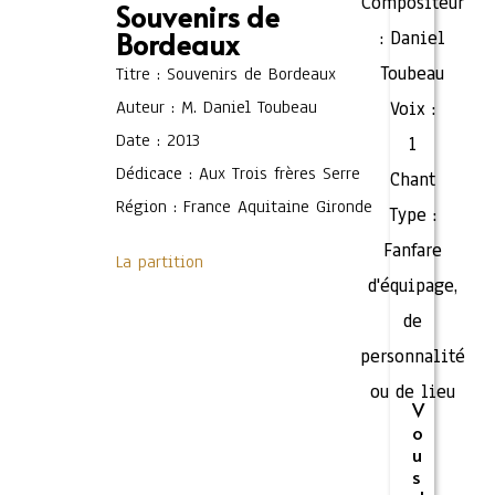
Compositeur
Souvenirs de
Bordeaux
:
Daniel
Toubeau
Titre : Souvenirs de Bordeaux
Auteur : M. Daniel Toubeau
Voix :
Date : 2013
1
Dédicace : Aux Trois frères Serre
Chant
Région : France Aquitaine Gironde
Type :
Fanfare
La partition
d'équipage,
de
personnalité
ou de lieu
V
o
u
s