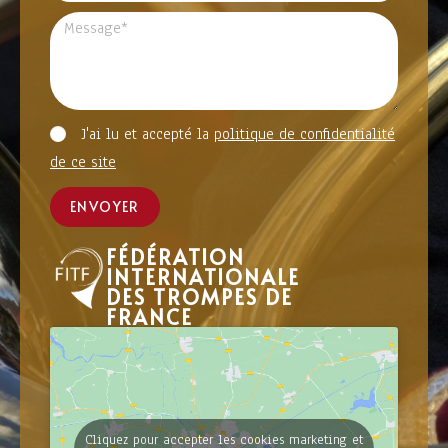
J'ai lu et accepté la
politique de confidentialité
de ce site
ENVOYER
FÉDÉRATION
INTERNATIONALE
DES TROMPES DE
FRANCE
Cliquez pour accepter les cookies marketing et