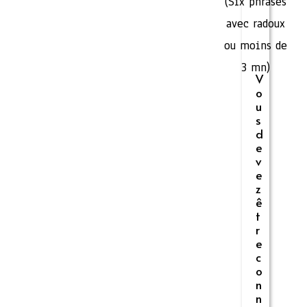
(Six phrases
avec radoux
ou moins de
3 mn)
V
o
u
s
d
e
v
e
z
ê
t
r
e
c
o
n
n