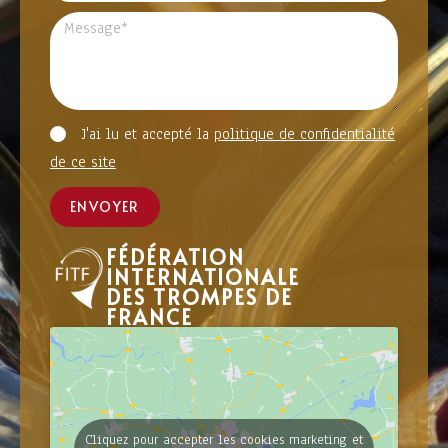
J'ai lu et accepté la
politique de confidentialité
de ce site
ENVOYER
FÉDÉRATION
INTERNATIONALE
DES TROMPES DE
FRANCE
Cliquez pour accepter les cookies marketing et