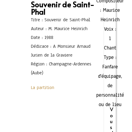
Compositeur
Souvenir de Saint-
Phal
:
Maurice
Heinrich
Titre : Souvenir de Saint-Phal
Auteur : M. Maurice Heinrich
Voix :
Date : 1988
1
Dédicace : A Monsieur Arnaud
Chant
Jurien de la Graviere
Type :
Région : Champagne-Ardennes
Fanfare
(Aube)
d'équipage,
de
La partition
personnalité
ou de lieu
V
o
u
s