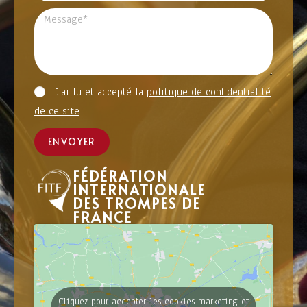
J'ai lu et accepté la
politique de confidentialité
de ce site
ENVOYER
FÉDÉRATION
INTERNATIONALE
DES TROMPES DE
FRANCE
Cliquez pour accepter les cookies marketing et