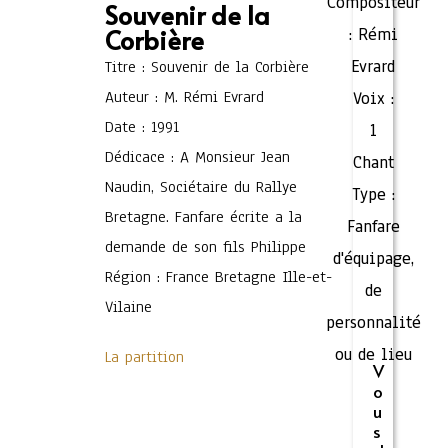
Compositeur
Souvenir de la
Corbière
:
Rémi
Evrard
Titre : Souvenir de la Corbière
Auteur : M. Rémi Evrard
Voix :
Date : 1991
1
Dédicace : A Monsieur Jean
Chant
Naudin, Sociétaire du Rallye
Type :
Bretagne. Fanfare écrite a la
Fanfare
demande de son fils Philippe
d'équipage,
Région : France Bretagne Ille-et-
de
Vilaine
personnalité
ou de lieu
La partition
V
o
u
s