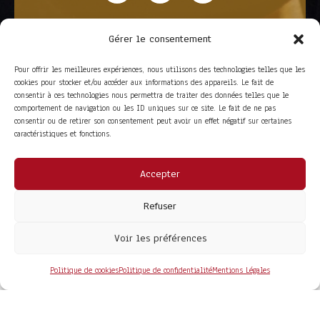
Gérer le consentement
Pour offrir les meilleures expériences, nous utilisons des technologies telles que les
cookies pour stocker et/ou accéder aux informations des appareils. Le fait de
consentir à ces technologies nous permettra de traiter des données telles que le
comportement de navigation ou les ID uniques sur ce site. Le fait de ne pas
consentir ou de retirer son consentement peut avoir un effet négatif sur certaines
caractéristiques et fonctions.
Accepter
ACCÈS RAPIDE
La Trompe
Partenaires
Refuser
La FITF
Adhérer
Actualités
Boutique
Agenda
Espace adhérent
Voir les préférences
LIENS UTILES
Foire aux questions
Conditions Générales de Vente
Politique de cookies
Politique de confidentialité
Mentions Légales
Mentions Légales
Politique de Confidentialité