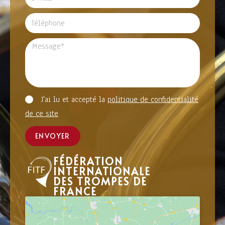
J'ai lu et accepté la
politique de confidentialité
de ce site
ENVOYER
FÉDÉRATION
INTERNATIONALE
DES TROMPES DE
FRANCE