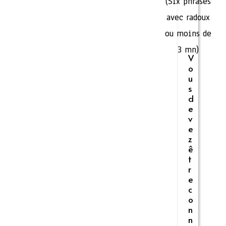
(Six phrases
avec radoux
ou moins de
3 mn)
V
o
u
s
d
e
v
e
z
ê
t
r
e
c
o
n
n