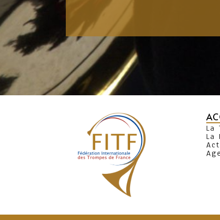
AC
La
La 
Act
Ag