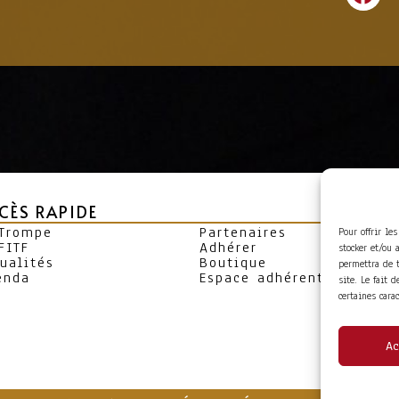
CÈS RAPIDE
 Trompe
Partenaires
Pour offrir le
FITF
Adhérer
stocker et/ou 
ualités
Boutique
permettra de 
enda
Espace adhérent
site. Le fait 
certaines cara
Ac