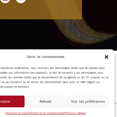
Gérer le consentement
LIENS UTILES
Foire aux questions
s meilleures expériences, nous utilisons des technologies telles que les cookies pour
Conditions Générales de
accéder aux informations des appareils. Le fait de consentir à ces technologies nous
Vente
traiter des données telles que le comportement de navigation ou les ID uniques sur ce
Mentions Légales
de ne pas consentir ou de retirer son consentement peut avoir un effet négatif sur
Politique de
ctéristiques et fonctions.
Confidentialité
cepter
Refuser
Voir les préférences
Politique de cookies
Politique de confidentialité
Mentions Légales