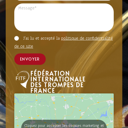
J'ai lu et accepté la
politique de confidentialité
de ce site
ENVOYER
FÉDÉRATION
INTERNATIONALE
DES TROMPES DE
FRANCE
Cliquez pour accepter les cookies marketing et