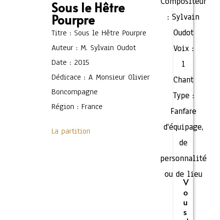
Compositeur
Sous le Hêtre
Pourpre
:
Sylvain
Oudot
Titre : Sous le Hêtre Pourpre
Auteur : M. Sylvain Oudot
Voix :
Date : 2015
1
Dédicace : A Monsieur Olivier
Chant
Boncompagne
Type :
Région : France
Fanfare
d'équipage,
La partition
de
personnalité
ou de lieu
V
o
u
s