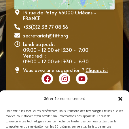
19 rue de Patay, 45000 Orléans -
FRANCE
+33(0)2 38 77 08 56
secretariat@fitf.org
Lundi au jeudi :
09:00 - 12:00 et 13:30 - 17:00
Vendredi :
09:00 - 12:00 et 13:30 - 16:30
Vous avez une suggestion ?
Cliquez ici
Gérer le consentement
Pour offrir les meilleures expériences, nous utilisons des technologies telles que les
cookies pour stocker et/ou accéder aux informations des appareils. Le fait de
consentir à ces technologies nous permettra de traiter des données telles que le
comportement de navigation ou les ID uniques sur ce site. Le fait de ne pas