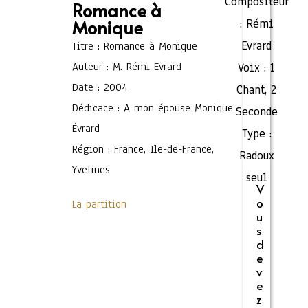
Compositeur
Romance à
Monique
:
Rémi
Evrard
Titre : Romance à Monique
Auteur : M. Rémi Evrard
Voix :
1
Date : 2004
Chant
,
2
Dédicace : A mon épouse Monique
Seconde
Évrard
Type :
Région : France, Ile-de-France,
Radoux
Yvelines
seul
V
o
La partition
u
s
d
e
v
e
z