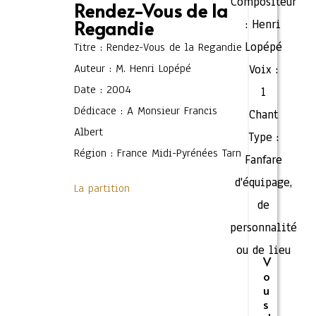
Compositeur
Rendez-Vous de la
Regandie
:
Henri
Lopépé
Titre : Rendez-Vous de la Regandie
Auteur : M. Henri Lopépé
Voix :
Date : 2004
1
Dédicace : A Monsieur Francis
Chant
Albert
Type :
Région : France Midi-Pyrénées Tarn
Fanfare
d'équipage,
La partition
de
personnalité
ou de lieu
V
o
u
s