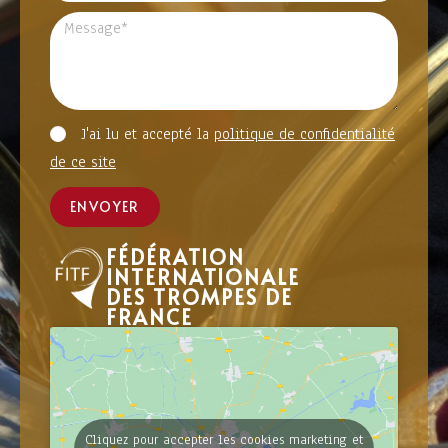
J'ai lu et accepté la
politique de confidentialité
de ce site
ENVOYER
FÉDÉRATION
INTERNATIONALE
DES TROMPES DE
FRANCE
Cliquez pour accepter les cookies marketing et