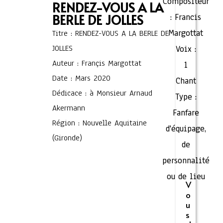
Compositeur
RENDEZ-VOUS A LA
BERLE DE JOLLES
:
Francis
Margottat
Titre : RENDEZ-VOUS A LA BERLE DE
JOLLES
Voix :
Auteur : Françis Margottat
1
Date : Mars 2020
Chant
Dédicace : à Monsieur Arnaud
Type :
Akermann
Fanfare
Région : Nouvelle Aquitaine
d'équipage,
(Gironde)
de
personnalité
ou de lieu
V
o
u
s