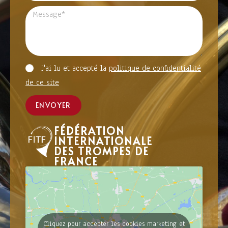
J'ai lu et accepté la
politique de confidentialité
de ce site
ENVOYER
FÉDÉRATION
INTERNATIONALE
DES TROMPES DE
FRANCE
Cliquez pour accepter les cookies marketing et