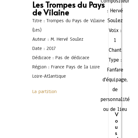
Compositeur
Les Trompes du Pays
de Vilaine
:
Hervé
Soulez
Titre : Trompes du Pays de Vilaine
(Les)
Voix :
Auteur : M. Hervé Soulez
1
Date : 2017
Chant
Dédicace : Pas de dédicace
Type :
Région : France Pays de la Loire
Fanfare
Loire-Atlantique
d'équipage,
de
La partition
personnalité
ou de lieu
V
o
u
s