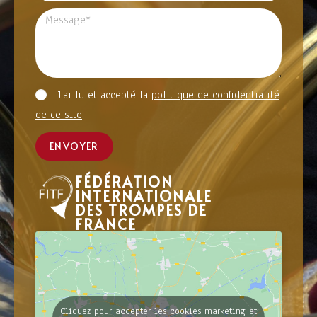
J'ai lu et accepté la
politique de confidentialité
de ce site
ENVOYER
FÉDÉRATION
INTERNATIONALE
DES TROMPES DE
FRANCE
Cliquez pour accepter les cookies marketing et