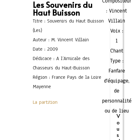
Compositeur
Les Souvenirs du
Haut Buisson
:
Vincent
Villain
Titre : Souvenirs du Haut Buisson
(Les)
Voix :
Auteur : M. Vincent Villain
1
Date : 2009
Chant
Dédicace : A l’Amicale des
Type :
Chasseurs du Haut-Buisson
Fanfare
Région : France Pays de la Loire
d'équipage,
Mayenne
de
personnalité
La partition
ou de lieu
V
o
u
s