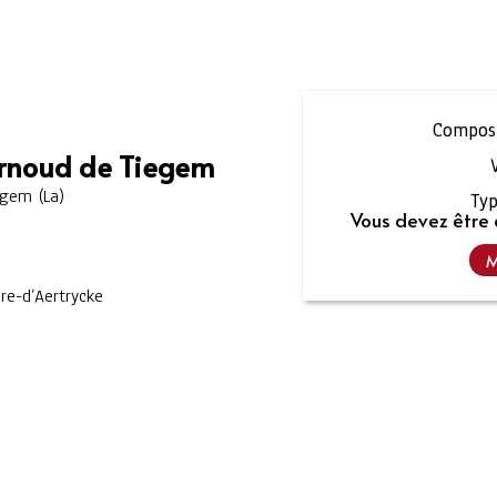
Composi
Arnoud de Tiegem
egem (La)
Typ
Vous devez être 
M
re-d’Aertrycke