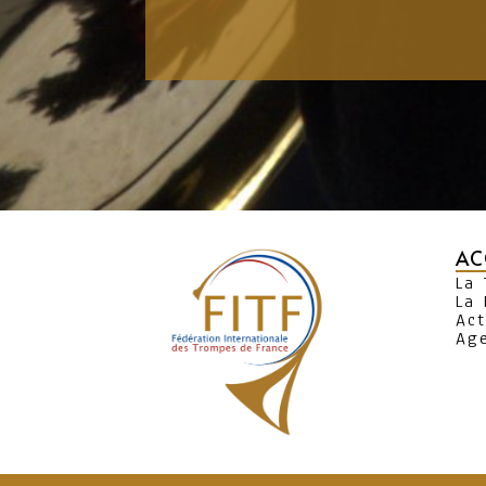
AC
La
La 
Act
Ag