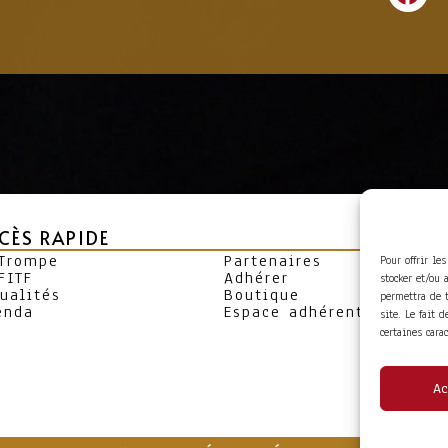
CÈS RAPIDE
 Trompe
Partenaires
Pour offrir le
FITF
Adhérer
stocker et/ou 
ualités
Boutique
permettra de 
enda
Espace adhérent
site. Le fait 
certaines cara
Ac