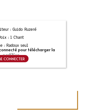
teur :
Guido Ruzeré
Voix :
1 Chant
e :
Radoux seul
connecté pour télécharger la
partition
E CONNECTER