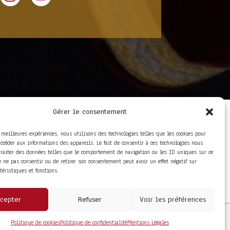
Gérer le consentement
LIENS UTILES
Foire aux questions
s meilleures expériences, nous utilisons des technologies telles que les cookies pour
Conditions Générales de
accéder aux informations des appareils. Le fait de consentir à ces technologies nous
Vente
traiter des données telles que le comportement de navigation ou les ID uniques sur ce
Mentions Légales
de ne pas consentir ou de retirer son consentement peut avoir un effet négatif sur
Politique de
ctéristiques et fonctions.
Confidentialité
cepter
Refuser
Voir les préférences
Politique de cookies
Politique de confidentialité
Mentions Légales