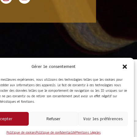
Gérer le consentement
LIENS UTILES
Foire aux questions
s meilleures expériences, nous utilisons des technologies telles que les cookies pour
Conditions Générales de
accéder aux informations des appareils. Le fait de consentir à ces technologies nous
Vente
traiter des données telles que le comportement de navigation ou les ID uniques sur ce
Mentions Légales
de ne pas consentir ou de retirer son consentement peut avoir un effet négatif sur
Politique de
ctéristiques et fonctions.
Confidentialité
cepter
Refuser
Voir les préférences
Politique de cookies
Politique de confidentialité
Mentions Légales