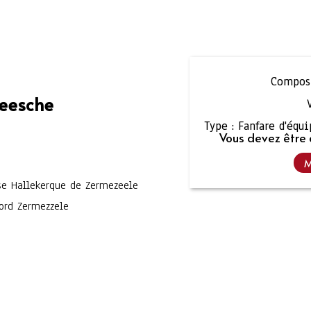
Composi
Weesche
Type :
Fanfare d'équ
Vous devez être 
M
ise Hallekerque de Zermezeele
Nord Zermezzele