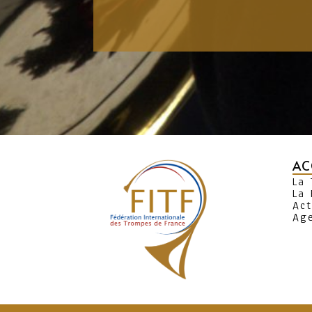
AC
La
La 
Act
Ag