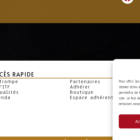
CÈS RAPIDE
 Trompe
Partenaires
Pour offrir le
FITF
Adhérer
stocker et/ou 
ualités
Boutique
permettra de 
enda
Espace adhérent
site. Le fait 
certaines cara
Ac