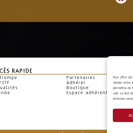
CÈS RAPIDE
 Trompe
Partenaires
Pour offrir le
FITF
Adhérer
stocker et/ou 
ualités
Boutique
permettra de 
enda
Espace adhérent
site. Le fait 
certaines cara
Ac