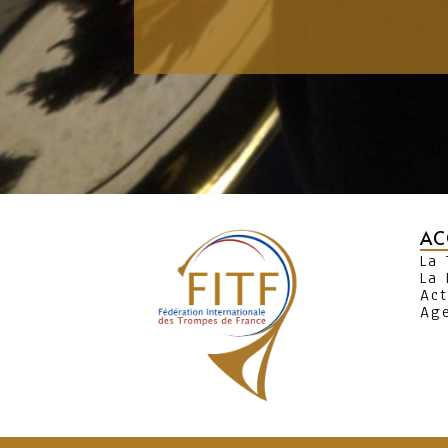
AC
La
La 
Act
Ag