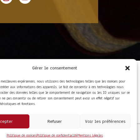
Gérer le consentement
LIENS UTILES
Foire aux questions
s meilleures expériences, nous utilisons des technologies telles que les cookies pour
Conditions Générales de
accéder aux informations des appareils. Le fait de consentir à ces technologies nous
Vente
traiter des données telles que le comportement de navigation ou les ID uniques sur ce
Mentions Légales
de ne pas consentir ou de retirer son consentement peut avoir un effet négatif sur
Politique de
ctéristiques et fonctions.
Confidentialité
cepter
Refuser
Voir les préférences
Politique de cookies
Politique de confidentialité
Mentions Légales