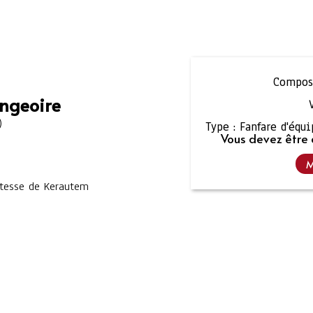
Composi
angeoire
)
Type :
Fanfare d'équ
Vous devez être 
M
mtesse de Kerautem