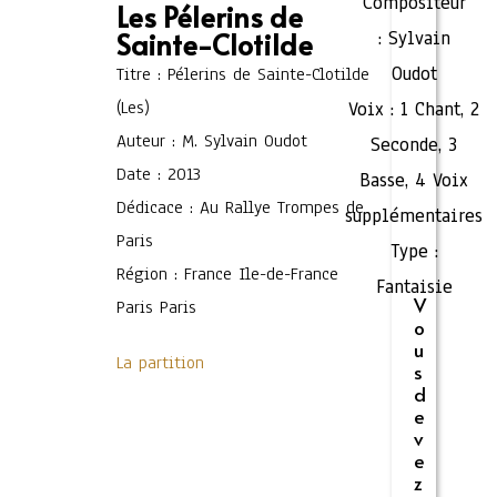
Compositeur
Les Pélerins de
Sainte-Clotilde
:
Sylvain
Oudot
Titre : Pélerins de Sainte-Clotilde
(Les)
Voix :
1 Chant
,
2
Auteur : M. Sylvain Oudot
Seconde
,
3
Date : 2013
Basse
,
4 Voix
Dédicace : Au Rallye Trompes de
supplémentaires
Paris
Type :
Région : France Ile-de-France
Fantaisie
V
Paris Paris
o
u
La partition
s
d
e
v
e
z