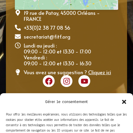
19 rue de Patay, 45000 Orléans -
FRANCE
+33(0)2 38 77 08 56
secretariat@fitf.org
Lundi au jeudi :
09:00 - 12:00 et 13:30 - 17:00
Vendredi :
09:00 - 12:00 et 13:30 - 16:30
Vous avez une suggestion ?
Cliquez ici
Gérer le consentement
Pour offrir les meilleures expériences, nous utilisons des technologies telles que les
cookies pour stocker et/ou accéder aux informations des appareils. Le fait de
consentir à ces technologies nous permettra de traiter des données telles que le
comportement de navigation ou les ID uniques sur ce site. Le fait de ne pas