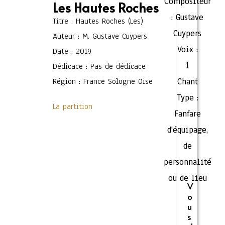
Compositeur
Les Hautes Roches
:
Gustave
Titre : Hautes Roches (Les)
Cuypers
Auteur : M. Gustave Cuypers
Voix :
Date : 2019
1
Dédicace : Pas de dédicace
Région : France Sologne Oise
Chant
Type :
La partition
Fanfare
d'équipage,
de
personnalité
ou de lieu
V
o
u
s