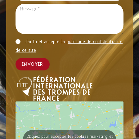
J'ai lu et accepté la
politique de confidentialité
de ce site
ENVOYER
FÉDÉRATION
INTERNATIONALE
DES TROMPES DE
FRANCE
Cliquez pour accepter les cookies marketing et