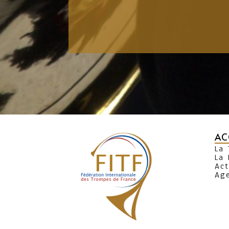
AC
La
La 
Act
Ag