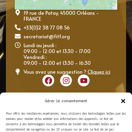
19 rue de Patay, 45000 Orléans -
FRANCE
+33(0)2 38 77 08 56
secretariat@fitf.org
Lundi au jeudi :
09:00 - 12:00 et 13:30 - 17:00
Vendredi :
09:00 - 12:00 et 13:30 - 16:30
Vous avez une suggestion ?
Cliquez ici
Gérer le consentement
Pour offrir les meilleures expériences, nous utilisons des technologies telles que les
cookies pour stocker et/ou accéder aux informations des appareils. Le fait de
consentir à ces technologies nous permettra de traiter des données telles que le
comportement de navigation ou les ID uniques sur ce site. Le fait de ne pas