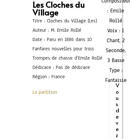
Compositeur
Les Cloches du
Village
:
Emile
Rollé
Titre : Cloches du Village (Les)
Auteur : M. Emile Rollé
Voix :
1
Date : Paru en 1886 dans 10
Chant
,
2
Fanfares nouvelles pour trois
Seconde
,
Trompes de chasse d’Emile Rollé
3 Basse
Dédicace : Pas de dédicace
Type :
Région : France
Fantaisie
V
o
La partition
u
s
d
e
v
e
z