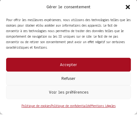
Gérer le consentement
Pour offrir les meilleures expériences, nous utilisons des technologies telles que les
cookies pour stocker et/ou accéder aux informations des appareils. Le fait de
consentir à ces technologies nous permettra de traiter des données telles que le
comportement de navigation ou les ID uniques sur ce site. Le fait de ne pas
consentir ou de retirer son consentement peut avoir un effet négatif sur certaines
caractéristiques et fonctions.
Accepter
ACCÈS RAPIDE
La Trompe
Partenaires
Refuser
La FITF
Adhérer
Actualités
Boutique
Agenda
Espace adhérent
Voir les préférences
LIENS UTILES
Foire aux questions
Conditions Générales de Vente
Politique de cookies
Politique de confidentialité
Mentions Légales
Mentions Légales
Politique de Confidentialité
COPYRIGHT© 2026 - SITE DÉVELOPPÉ PAR
MA SOLOGNE
WEB