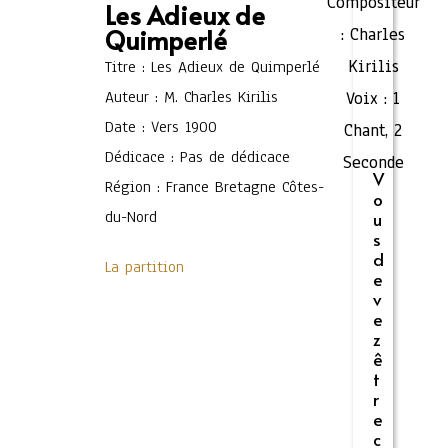
Compositeur
Les Adieux de
Quimperlé
:
Charles
Kirilis
Titre : Les Adieux de Quimperlé
Auteur : M. Charles Kirilis
Voix :
1
Date : Vers 1900
Chant
,
2
Dédicace : Pas de dédicace
Seconde
V
Région : France Bretagne Côtes-
o
du-Nord
u
s
d
La partition
e
v
e
z
ê
t
r
e
c