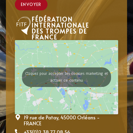
ENVOYER
FÉDÉRATION
INTERNATIONALE
DES TROMPES DE
FRANCE
Cliquez pour accepter les cookies marketing et
activer ce contenu
19 rue de Patay, 45000 Orléans -
FRANCE
+33(0)2 38 77 08 56