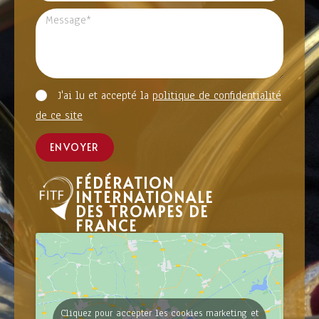
J'ai lu et accepté la
politique de confidentialité
de ce site
ENVOYER
FÉDÉRATION
INTERNATIONALE
DES TROMPES DE
FRANCE
Cliquez pour accepter les cookies marketing et