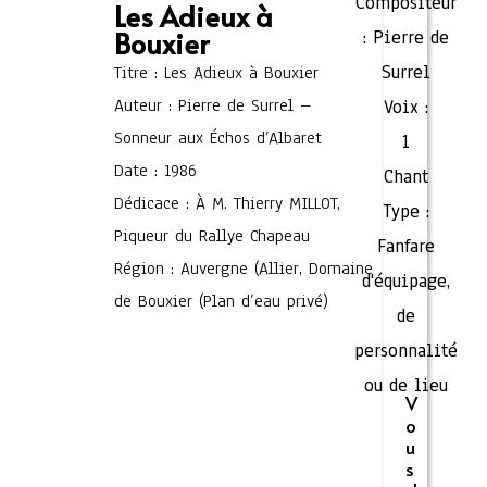
Compositeur
Les Adieux à
Bouxier
:
Pierre de
Surrel
Titre : Les Adieux à Bouxier
Auteur : Pierre de Surrel –
Voix :
Sonneur aux Échos d’Albaret
1
Date : 1986
Chant
Dédicace : À M. Thierry MILLOT,
Type :
Piqueur du Rallye Chapeau
Fanfare
Région : Auvergne (Allier, Domaine
d'équipage,
de Bouxier (Plan d’eau privé)
de
personnalité
ou de lieu
V
o
u
s