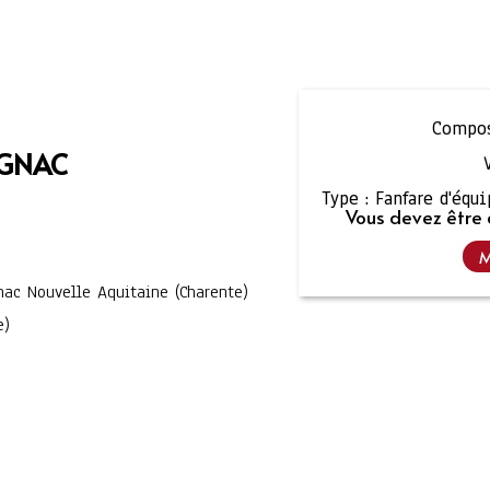
Compos
IGNAC
Type :
Fanfare d'équ
Vous devez être 
M
nac Nouvelle Aquitaine (Charente)
e)