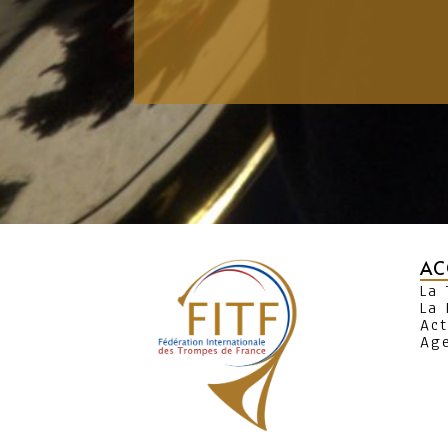
AC
La
La 
Act
Ag