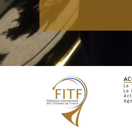
AC
La
La 
Act
Ag