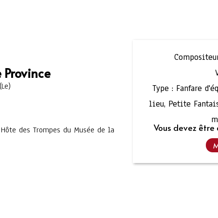
Compositeur
e Province
(Le)
Type :
Fanfare d'é
lieu
,
Petite Fantai
m
Vous devez être 
, Hôte des Trompes du Musée de la
M