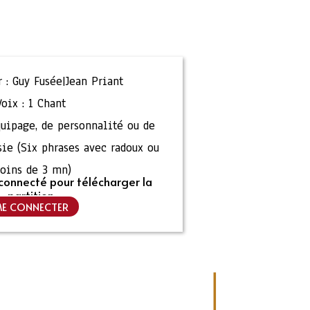
 :
Guy Fusée|Jean Priant
Voix :
1 Chant
quipage, de personnalité ou de
sie (Six phrases avec radoux ou
oins de 3 mn)
connecté pour télécharger la
partition
E CONNECTER