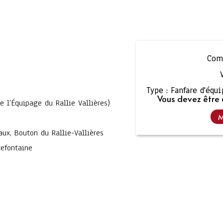
Comp
Type :
Fanfare d'équ
Vous devez être 
e l’Équipage du Rallie Vallières)
M
ux, Bouton du Rallie-Vallières
tefontaine