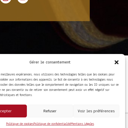
Gérer le consentement
LIENS UTILES
Foire aux questions
s meilleures expériences, nous utilisons des technologies telles que les cookies pour
Conditions Générales de
accéder aux informations des appareils. Le fait de consentir à ces technologies nous
Vente
traiter des données telles que le comportement de navigation ou les ID uniques sur ce
Mentions Légales
de ne pas consentir ou de retirer son consentement peut avoir un effet négatif sur
Politique de
ctéristiques et fonctions.
Confidentialité
cepter
Refuser
Voir les préférences
Politique de cookies
Politique de confidentialité
Mentions Légales