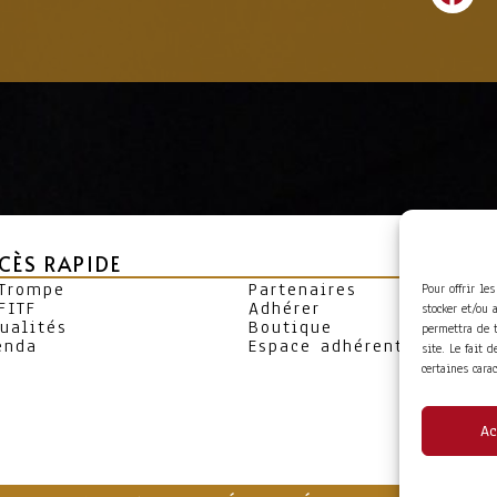
CÈS RAPIDE
 Trompe
Partenaires
Pour offrir le
FITF
Adhérer
stocker et/ou 
ualités
Boutique
permettra de 
enda
Espace adhérent
site. Le fait 
certaines cara
Ac