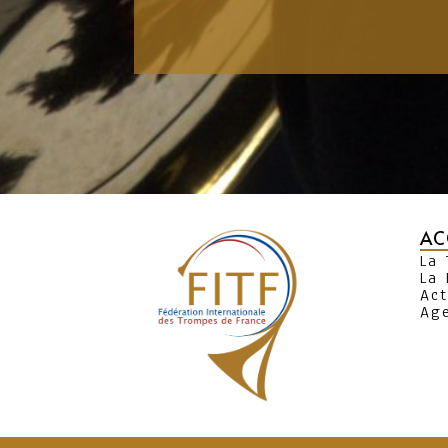
AC
La
La 
Act
Ag