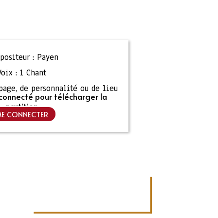
ositeur :
Payen
Voix :
1 Chant
ipage, de personnalité ou de lieu
connecté pour télécharger la
partition
E CONNECTER