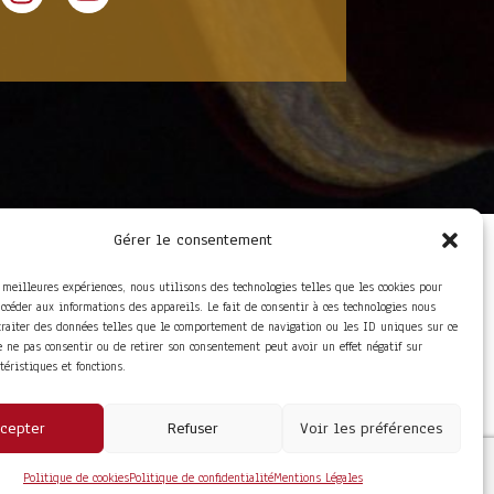
Gérer le consentement
LIENS UTILES
Foire aux questions
s meilleures expériences, nous utilisons des technologies telles que les cookies pour
Conditions Générales de
accéder aux informations des appareils. Le fait de consentir à ces technologies nous
Vente
traiter des données telles que le comportement de navigation ou les ID uniques sur ce
Mentions Légales
de ne pas consentir ou de retirer son consentement peut avoir un effet négatif sur
Politique de
ctéristiques et fonctions.
Confidentialité
cepter
Refuser
Voir les préférences
Politique de cookies
Politique de confidentialité
Mentions Légales