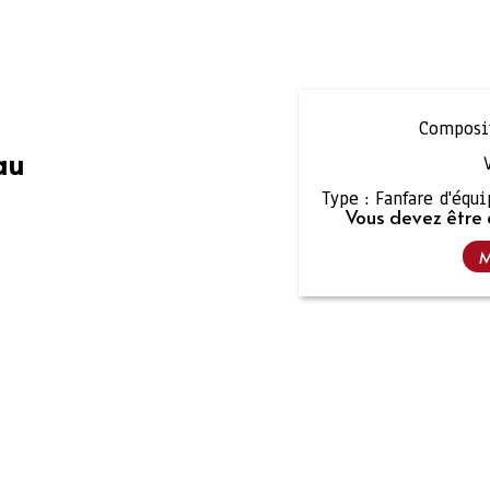
Composit
au
Type :
Fanfare d'équ
Vous devez être 
M