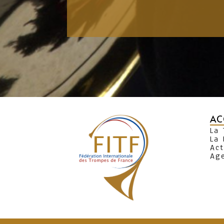
AC
La
La 
Act
Ag