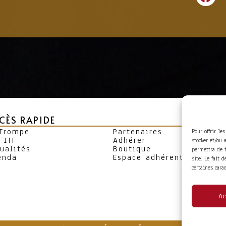
CÈS RAPIDE
 Trompe
Partenaires
Pour offrir le
FITF
Adhérer
stocker et/ou 
ualités
Boutique
permettra de 
enda
Espace adhérent
site. Le fait 
certaines cara
Ac