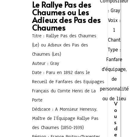
Compositeur
Le Rallye Pas des
Chaumes ou Les
:
Gray
Adieux des Pas des
Voix :
Chaumes
1
Titre : Rallye Pas des Chaumes
Chant
(Le) ou Adieux des Pas des
Type :
Chaumes (Les)
Fanfare
Auteur : Gray
d'équipage,
Date : Paru en 1892 dans le
de
Recueil de Fanfares des Equipages
personnalité
Français du Comte Henri de La
ou de lieu
Porte
V
Dédicace : A Monsieur Henessy,
o
u
Maître de l’Équipage Rallye Pas
s
des Chaumes (1850-1939)
d
e
Région : France Poitou-Charentes