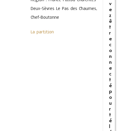
v
Deux-Sèvres Le Pas des Chaumes,
e
z
Chef-Boutonne
ê
t
La partition
r
e
c
o
n
n
e
c
t
é
p
o
u
r
t
é
l