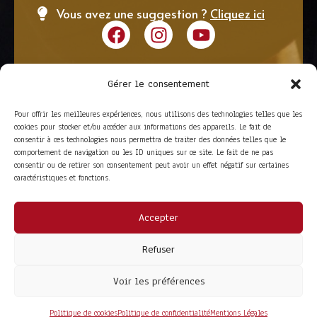
Vous avez une suggestion ?
Cliquez ici
Gérer le consentement
Pour offrir les meilleures expériences, nous utilisons des technologies telles que les
cookies pour stocker et/ou accéder aux informations des appareils. Le fait de
consentir à ces technologies nous permettra de traiter des données telles que le
comportement de navigation ou les ID uniques sur ce site. Le fait de ne pas
consentir ou de retirer son consentement peut avoir un effet négatif sur certaines
caractéristiques et fonctions.
Accepter
ACCÈS RAPIDE
La Trompe
Partenaires
Refuser
La FITF
Adhérer
Actualités
Boutique
Agenda
Espace adhérent
Voir les préférences
LIENS UTILES
Foire aux questions
Conditions Générales de Vente
Politique de cookies
Politique de confidentialité
Mentions Légales