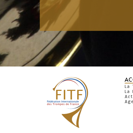
AC
La
La 
Act
Ag