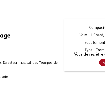
Composit
lage
Voix :
1 Chant
supplément
Type :
Trom
Vous devez être 
e, Directeur musical des Trompes de
M
avoie