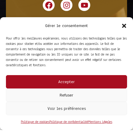
Gérer le consentement
Pour offrir les meilleures expériences, nous utilisons des technologies telles que les
cookies pour stocker et/ou accéder aux informations des appareils. Le fait de
consentir à ces technologies nous permettra de traiter des données telles que le
comportement de navigation ou les ID uniques sur ce site. Le fait de ne pas
consentir ou de retirer son consentement peut avoir un effet négatif sur certaines
caractéristiques et fonctions.
Accepter
ACCÈS RAPIDE
La Trompe
Partenaires
Refuser
La FITF
Adhérer
Actualités
Boutique
Agenda
Espace adhérent
Voir les préférences
LIENS UTILES
Foire aux questions
Conditions Générales de Vente
Politique de cookies
Politique de confidentialité
Mentions Légales
Mentions Légales
Politique de Confidentialité