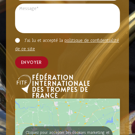
J'ai lu et accepté la
politique de confidentialité
de ce site
ENVOYER
FÉDÉRATION
INTERNATIONALE
DES TROMPES DE
FRANCE
Cliquez pour accepter les cookies marketing et