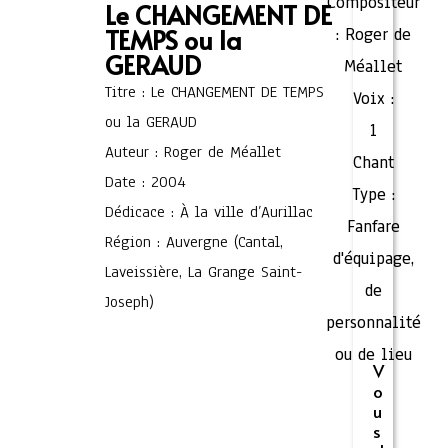
Compositeur
Le CHANGEMENT DE
TEMPS ou la
:
Roger de
GERAUD
Méallet
Titre : Le CHANGEMENT DE TEMPS
Voix :
ou la GERAUD
1
Auteur : Roger de Méallet
Chant
Date : 2004
Type :
Dédicace : À la ville d’Aurillac
Fanfare
Région : Auvergne (Cantal,
d'équipage,
Laveissière, La Grange Saint-
de
Joseph)
personnalité
ou de lieu
V
o
u
s