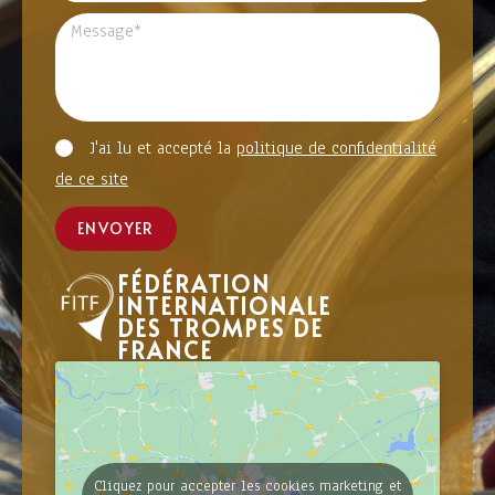
J'ai lu et accepté la
politique de confidentialité
de ce site
ENVOYER
FÉDÉRATION
INTERNATIONALE
DES TROMPES DE
FRANCE
Cliquez pour accepter les cookies marketing et