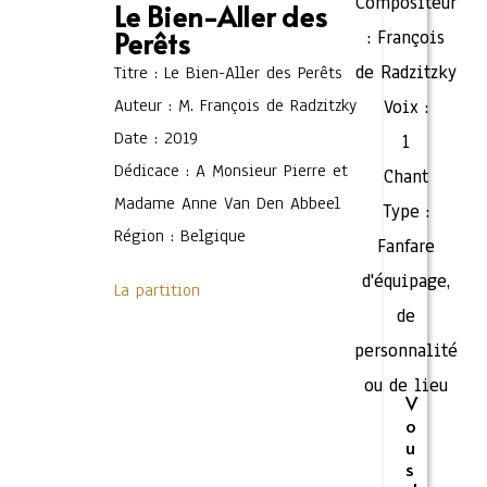
Compositeur
Le Bien-Aller des
Perêts
:
François
de Radzitzky
Titre : Le Bien-Aller des Perêts
Auteur : M. François de Radzitzky
Voix :
Date : 2019
1
Dédicace : A Monsieur Pierre et
Chant
Madame Anne Van Den Abbeel
Type :
Région : Belgique
Fanfare
d'équipage,
La partition
de
personnalité
ou de lieu
V
o
u
s