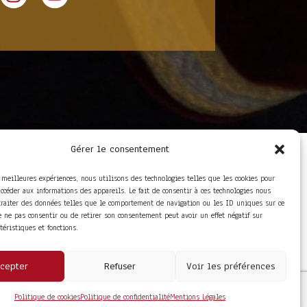
Gérer le consentement
LIENS UTILES
Foire aux questions
s meilleures expériences, nous utilisons des technologies telles que les cookies pour
Conditions Générales de
accéder aux informations des appareils. Le fait de consentir à ces technologies nous
Vente
traiter des données telles que le comportement de navigation ou les ID uniques sur ce
Mentions Légales
de ne pas consentir ou de retirer son consentement peut avoir un effet négatif sur
Politique de
ctéristiques et fonctions.
Confidentialité
cepter
Refuser
Voir les préférences
Politique de cookies
Politique de confidentialité
Mentions Légales