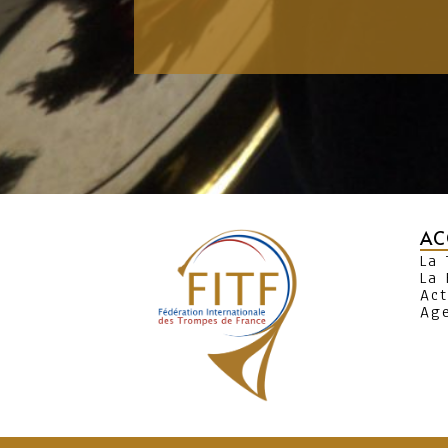
AC
La
La 
Act
Ag