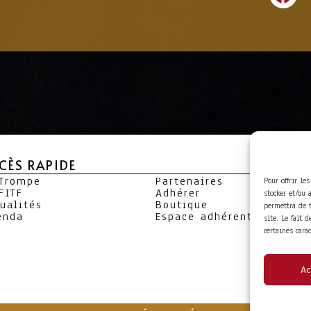
CÈS RAPIDE
 Trompe
Partenaires
Pour offrir le
FITF
Adhérer
stocker et/ou 
ualités
Boutique
permettra de 
enda
Espace adhérent
site. Le fait 
certaines cara
Ac