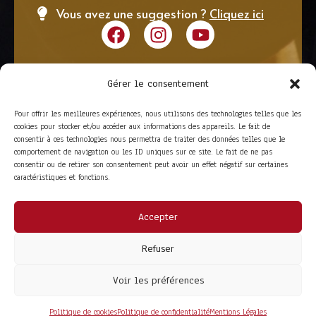
Vous avez une suggestion ?
Cliquez ici
Gérer le consentement
Pour offrir les meilleures expériences, nous utilisons des technologies telles que les
cookies pour stocker et/ou accéder aux informations des appareils. Le fait de
consentir à ces technologies nous permettra de traiter des données telles que le
comportement de navigation ou les ID uniques sur ce site. Le fait de ne pas
consentir ou de retirer son consentement peut avoir un effet négatif sur certaines
caractéristiques et fonctions.
Accepter
ACCÈS RAPIDE
La Trompe
Partenaires
Refuser
La FITF
Adhérer
Actualités
Boutique
Agenda
Espace adhérent
Voir les préférences
LIENS UTILES
Foire aux questions
Conditions Générales de Vente
Politique de cookies
Politique de confidentialité
Mentions Légales