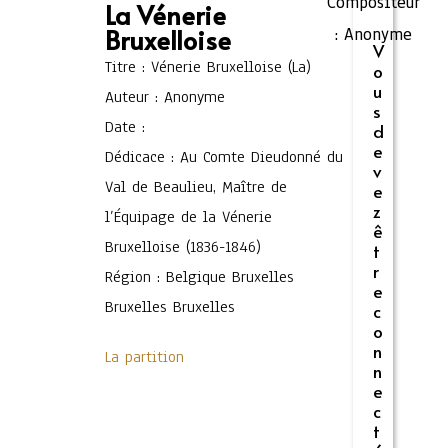
Compositeur
La Vénerie
Bruxelloise
:
Anonyme
V
Titre : Vénerie Bruxelloise (La)
o
u
Auteur : Anonyme
s
Date :
d
e
Dédicace : Au Comte Dieudonné du
v
Val de Beaulieu, Maître de
e
z
l’Équipage de la Vénerie
ê
Bruxelloise (1836-1846)
t
r
Région : Belgique Bruxelles
e
Bruxelles Bruxelles
c
o
n
La partition
n
e
c
t