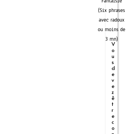
Fantaisie
(Six phrases
avec radoux
ou moins de
3 mn)
V
o
u
s
d
e
v
e
z
ê
t
r
e
c
o
n