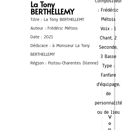
Compositeur
La Tony
BERTHELLEMY
:
Frédéric
Métois
Titre : La Tony BERTHELLEMY
Auteur : Frédéric Métois
Voix :
1
Date : 2021
Chant
,
2
Dédicace : à Monsieur La Tony
Seconde
,
BERTHELLEMY
3 Basse
Région : Poitou-Charentes (Vienne)
Type :
Fanfare
d'équipage,
de
personnalité
ou de lieu
V
o
u