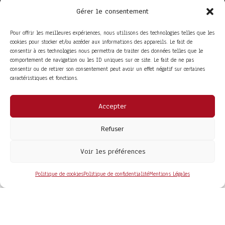
Gérer le consentement
Pour offrir les meilleures expériences, nous utilisons des technologies telles que les
cookies pour stocker et/ou accéder aux informations des appareils. Le fait de
consentir à ces technologies nous permettra de traiter des données telles que le
comportement de navigation ou les ID uniques sur ce site. Le fait de ne pas
consentir ou de retirer son consentement peut avoir un effet négatif sur certaines
caractéristiques et fonctions.
Accepter
ACCÈS RAPIDE
La Trompe
Partenaires
Refuser
La FITF
Adhérer
Actualités
Boutique
Agenda
Espace adhérent
Voir les préférences
LIENS UTILES
Foire aux questions
Conditions Générales de Vente
Politique de cookies
Politique de confidentialité
Mentions Légales
Mentions Légales
Politique de Confidentialité
COPYRIGHT© 2026 - SITE DÉVELOPPÉ PAR
MA SOLOGNE
WEB