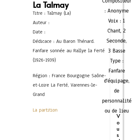
Compositeur
La Talmay
:
Anonyme
Titre : Talmay (La)
Voix :
1
Auteur :
Chant
,
2
Date :
Seconde
,
Dédicace : Au Baron Thénard.
Fanfare sonnée au Rallye la Ferté
3 Basse
(1926-1939)
Type :
Fanfare
Région : France Bourgogne Saône-
d'équipage,
et-Loire La Ferté, Varennes-le-
de
Grand
personnalité
La partition
ou de lieu
V
o
u
s