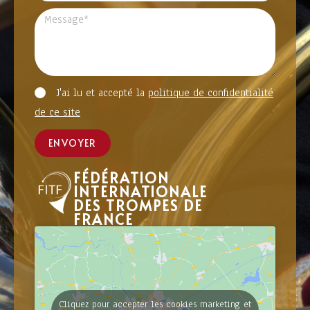
J'ai lu et accepté la
politique de confidentialité
de ce site
ENVOYER
FÉDÉRATION
INTERNATIONALE
DES TROMPES DE
FRANCE
Cliquez pour accepter les cookies marketing et