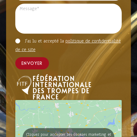
J'ai lu et accepté la
politique de confidentialité
de ce site
ENVOYER
FÉDÉRATION
INTERNATIONALE
DES TROMPES DE
FRANCE
Cliquez pour accepter les cookies marketing et