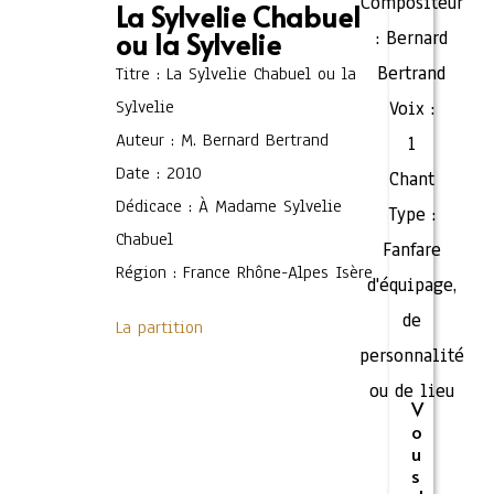
Compositeur
La Sylvelie Chabuel
ou la Sylvelie
:
Bernard
Bertrand
Titre : La Sylvelie Chabuel ou la
Sylvelie
Voix :
Auteur : M. Bernard Bertrand
1
Date : 2010
Chant
Dédicace : À Madame Sylvelie
Type :
Chabuel
Fanfare
Région : France Rhône-Alpes Isère
d'équipage,
de
La partition
personnalité
ou de lieu
V
o
u
s