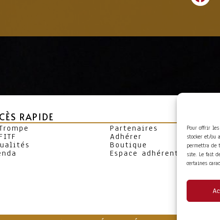
CÈS RAPIDE
 Trompe
Partenaires
Pour offrir le
FITF
Adhérer
stocker et/ou 
ualités
Boutique
permettra de 
enda
Espace adhérent
site. Le fait 
certaines cara
Ac