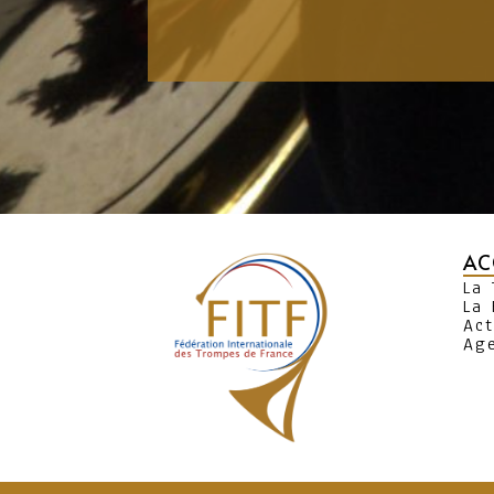
AC
La
La 
Act
Ag