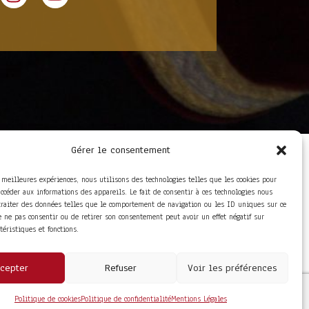
Gérer le consentement
LIENS UTILES
Foire aux questions
s meilleures expériences, nous utilisons des technologies telles que les cookies pour
Conditions Générales de
accéder aux informations des appareils. Le fait de consentir à ces technologies nous
Vente
traiter des données telles que le comportement de navigation ou les ID uniques sur ce
Mentions Légales
de ne pas consentir ou de retirer son consentement peut avoir un effet négatif sur
Politique de
ctéristiques et fonctions.
Confidentialité
cepter
Refuser
Voir les préférences
Politique de cookies
Politique de confidentialité
Mentions Légales