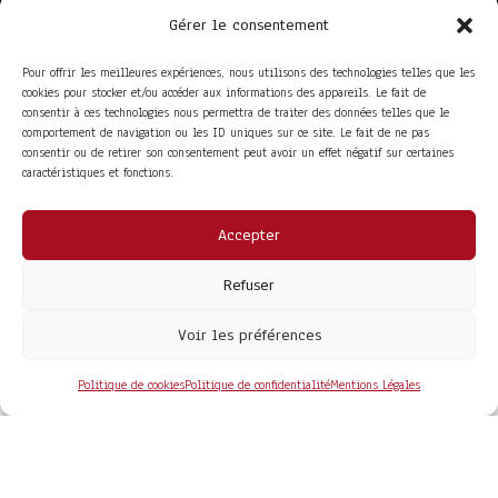
Gérer le consentement
Pour offrir les meilleures expériences, nous utilisons des technologies telles que les
cookies pour stocker et/ou accéder aux informations des appareils. Le fait de
consentir à ces technologies nous permettra de traiter des données telles que le
comportement de navigation ou les ID uniques sur ce site. Le fait de ne pas
consentir ou de retirer son consentement peut avoir un effet négatif sur certaines
caractéristiques et fonctions.
Accepter
ACCÈS RAPIDE
La Trompe
Partenaires
Refuser
La FITF
Adhérer
Actualités
Boutique
Agenda
Espace adhérent
Voir les préférences
LIENS UTILES
Foire aux questions
Conditions Générales de Vente
Politique de cookies
Politique de confidentialité
Mentions Légales
Mentions Légales
Politique de Confidentialité
COPYRIGHT© 2026 - SITE DÉVELOPPÉ PAR
MA SOLOGNE
WEB