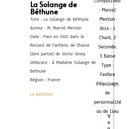
Compositeur
La Solange de
Béthune
:
Marcel
Mestier
Titre : La Solange de Béthune
Auteur : M. Marcel Mestier
Voix :
1
Date : Paru en 1910 dans le
Chant
,
2
Recueil de Fanfares de Chasse
Seconde
,
(1ere partie) de Victor Viney
3 Basse
Dédicace : À Madame Solange de
Type :
Béthune
Fanfare
Région : France
d'équipage,
de
La partition
personnalité
ou de lieu
V
o
u