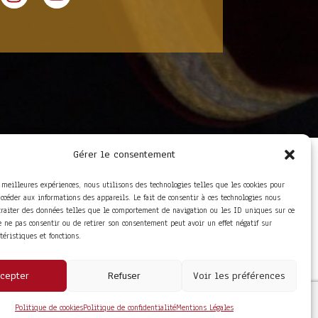
Gérer le consentement
LIENS UTILES
Foire aux questions
s meilleures expériences, nous utilisons des technologies telles que les cookies pour
Conditions Générales de
accéder aux informations des appareils. Le fait de consentir à ces technologies nous
Vente
traiter des données telles que le comportement de navigation ou les ID uniques sur ce
Mentions Légales
de ne pas consentir ou de retirer son consentement peut avoir un effet négatif sur
Politique de
ctéristiques et fonctions.
Confidentialité
cepter
Refuser
Voir les préférences
Politique de cookies
Politique de confidentialité
Mentions Légales