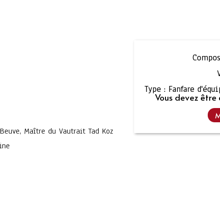
Composi
Type :
Fanfare d'équ
Vous devez être 
M
Beuve, Maître du Vautrait Tad Koz
ine