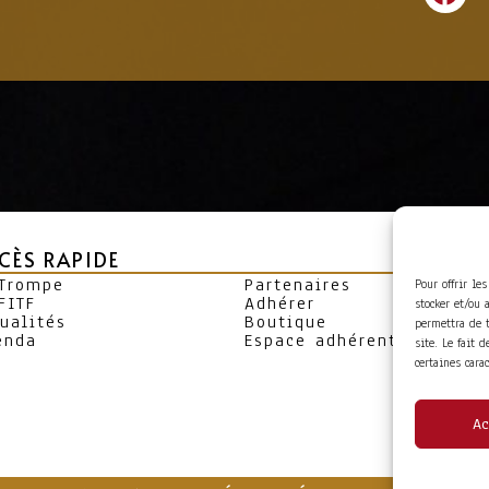
CÈS RAPIDE
 Trompe
Partenaires
Pour offrir le
FITF
Adhérer
stocker et/ou 
ualités
Boutique
permettra de 
enda
Espace adhérent
site. Le fait 
certaines cara
Ac