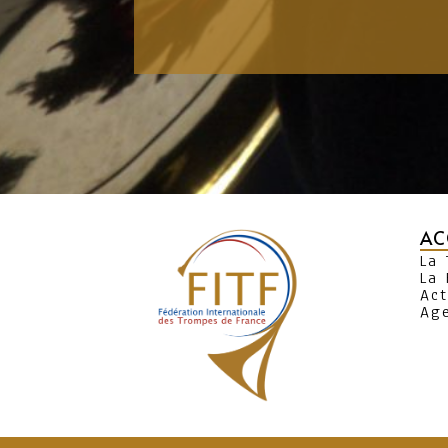
AC
La
La 
Act
Ag