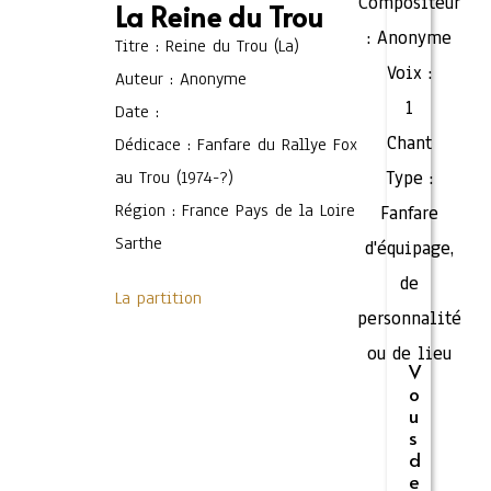
Compositeur
La Reine du Trou
:
Anonyme
Titre : Reine du Trou (La)
Voix :
Auteur : Anonyme
1
Date :
Chant
Dédicace : Fanfare du Rallye Fox
au Trou (1974-?)
Type :
Région : France Pays de la Loire
Fanfare
Sarthe
d'équipage,
de
La partition
personnalité
ou de lieu
V
o
u
s
d
e