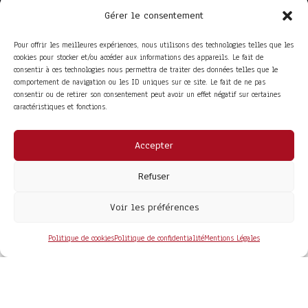
Gérer le consentement
Pour offrir les meilleures expériences, nous utilisons des technologies telles que les
cookies pour stocker et/ou accéder aux informations des appareils. Le fait de
consentir à ces technologies nous permettra de traiter des données telles que le
comportement de navigation ou les ID uniques sur ce site. Le fait de ne pas
consentir ou de retirer son consentement peut avoir un effet négatif sur certaines
caractéristiques et fonctions.
Accepter
ACCÈS RAPIDE
La Trompe
Partenaires
Refuser
La FITF
Adhérer
Actualités
Boutique
Agenda
Espace adhérent
Voir les préférences
LIENS UTILES
Foire aux questions
Conditions Générales de Vente
Politique de cookies
Politique de confidentialité
Mentions Légales
Mentions Légales
Politique de Confidentialité
COPYRIGHT© 2026 - SITE DÉVELOPPÉ PAR
MA SOLOGNE
WEB